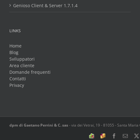
Genioso Client & Server 1.7.1.4
LINKS
Home
Blog
Sviluppatori
Area cliente
Domande frequenti
Contatti
Privacy
dpm di Gaetano Perrini & C. sas
-
via dei Vetrai, 19
-
81055
-
Santa Maria
Software
Spesometro
Facebook
Email