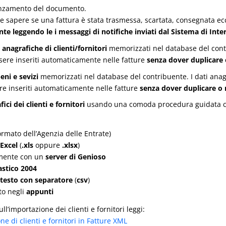
vanzamento del documento.
e sapere se una fattura è stata trasmessa, scartata, consegnata ec
e leggendo le i messaggi di notifiche inviati dal Sistema di Int
 anagrafiche di clienti/fornitori
memorizzati nel database del contri
ssere inseriti automaticamente nelle fatture
senza dover duplicare o
eni e sevizi
memorizzati nel database del contribuente. I dati anagra
e inseriti automaticamente nelle fatture
senza dover duplicare o re
ci dei clienti e fornitori
usando una comoda procedura guidata che
ormato dell’Agenzia delle Entrate)
Excel
(
.xls
oppure
.xlsx
)
amente con un
server di Genioso
astico 2004
testo con separatore
(
csv
)
to negli
appunti
ll’importazione dei clienti e fornitori leggi:
e di clienti e fornitori in Fatture XML