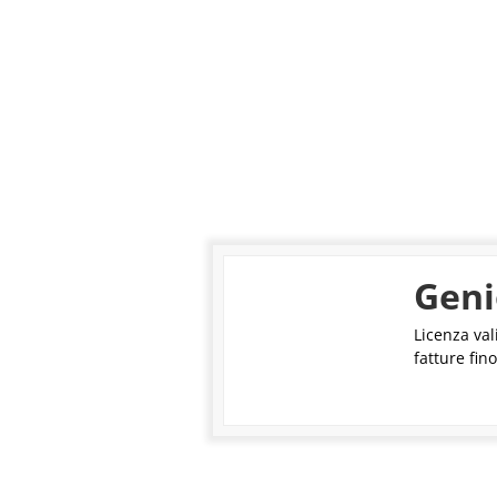
Geni
Licenza val
fatture fin