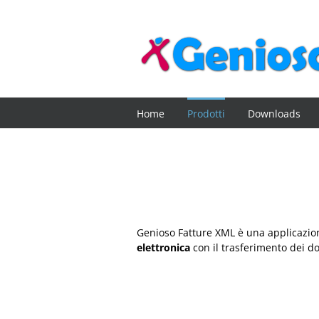
Salta
al
contenuto
Home
Prodotti
Downloads
Genioso Fatture XML è una applicazi
elettronica
con il trasferimento dei d