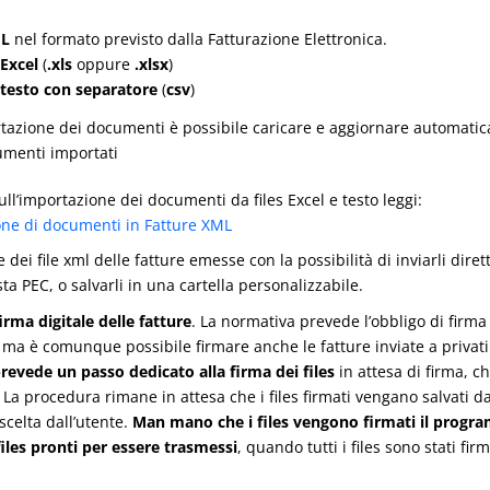
L
nel formato previsto dalla Fatturazione Elettronica.
Excel
(
.xls
oppure
.xlsx
)
testo con separatore
(
csv
)
ortazione dei documenti è possibile caricare e aggiornare automatica
umenti importati
ull’importazione dei documenti da files Excel e testo leggi:
one di documenti in Fatture XML
dei file xml delle fatture emesse con la possibilità di inviarli dir
sta PEC, o salvarli in una cartella personalizzabile.
irma digitale delle fatture
. La normativa prevede l’obbligo di firma 
ma è comunque possibile firmare anche le fatture inviate a privati
revede un passo dedicato alla firma dei files
in attesa di firma, c
 La procedura rimane in attesa che i files firmati vengano salvati da
scelta dall’utente.
Man mano che i files vengono firmati il programm
files pronti per essere trasmessi
, quando tutti i files sono stati fir