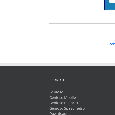
Scar
PRODOTTI
Genioso
Genioso Mobile
Genioso Bilancio
Genioso Spesometro
Downloads