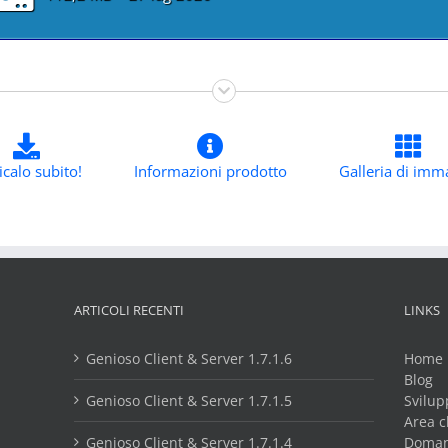
icalo subito!
Informazioni prodotto
Galleria di imm
ARTICOLI RECENTI
LINKS
Genioso Client & Server 1.7.1.6
Home
Blog
Genioso Client & Server 1.7.1.5
Svilup
Area c
Genioso Client & Server 1.7.1.4
Doman