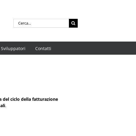
Cerca
per:
Sviluppatori
Contatti
 del ciclo della fatturazione
ali
.