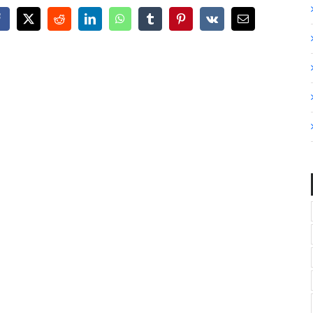
Facebook
X
Reddit
LinkedIn
WhatsApp
Tumblr
Pinterest
Vk
Email