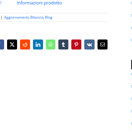
!
Informazioni prodotto
|
Aggiornamenti
,
Bilancio
,
Blog
Facebook
X
Reddit
LinkedIn
WhatsApp
Tumblr
Pinterest
Vk
Email