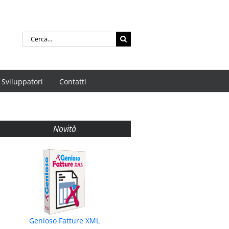
Cerca
per:
Sviluppatori
Contatti
Novità
Genioso Fatture XML