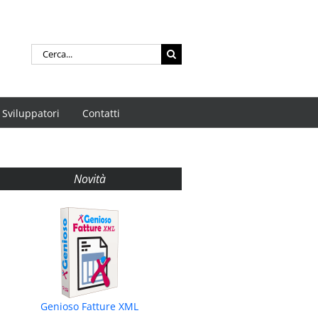
Cerca
per:
Sviluppatori
Contatti
Novità
Genioso Fatture XML