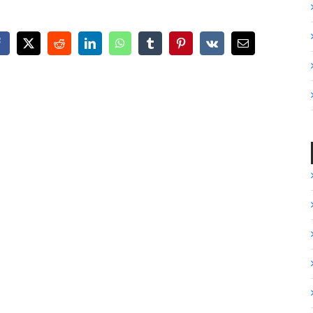
Facebook
X
Reddit
LinkedIn
WhatsApp
Tumblr
Pinterest
Vk
Email