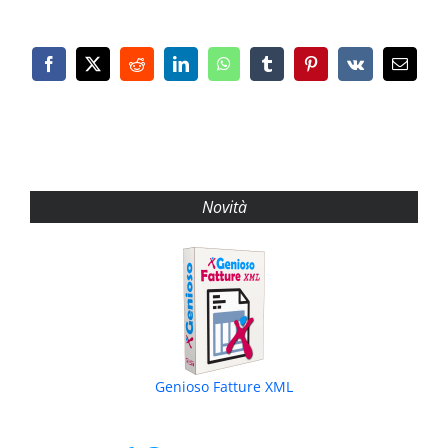
Facebook
X
Reddit
LinkedIn
WhatsApp
Tumblr
Pinterest
Vk
Email
Novità
Genioso Fatture XML