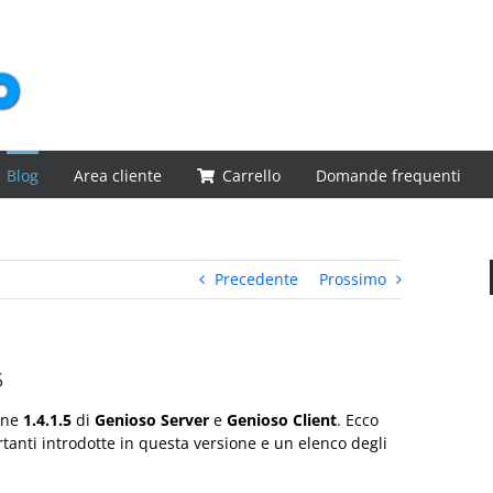
Blog
Area cliente
Carrello
Domande frequenti
Precedente
Prossimo
5
ione
1.4.1.5
di
Genioso Server
e
Genioso Client
. Ecco
tanti introdotte in questa versione e un elenco degli