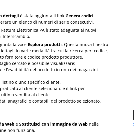
 dettagli
è stata aggiunta il link
Genera codici
rare un elenco di numeri di serie consecutivi.
a Fattura Elettronica PA è stato adeguata ai nuovi
di Interscambio.
giunta la voce
Esplora prodotti
. Questa nuova finestra
ettagli in varie modalità tra cui la ricerca per: codice,
tto fornitore e codice prodotto produttore.
taglio cercato è possibile visualizzare:
tà e l’evadibilità del prodotto in uno dei magazzini
 listino o uno specifico cliente.
praticato al cliente selezionato e il link per
ll’ultima vendita al cliente.
 dati anagrafici e contabili del prodotto selezionato.
 da Web
e
Sostituisci con immagine da Web
nella
gine non funziona.