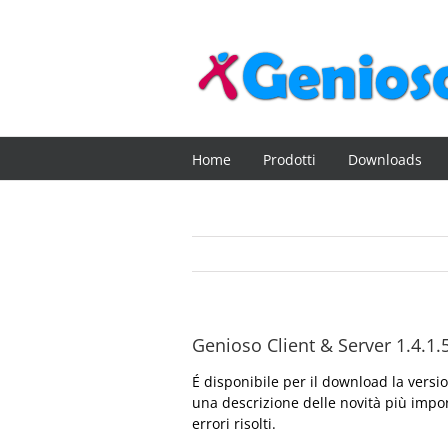
Salta
al
contenuto
Home
Prodotti
Downloads
Genioso Client & Server 1.4.1.
É disponibile per il download la vers
una descrizione delle novità più impor
errori risolti.