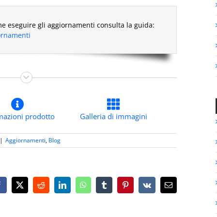
e eseguire gli aggiornamenti consulta la guida:
iornamenti
mazioni prodotto
Galleria di immagini
|
Aggiornamenti
,
Blog
Facebook
X
Reddit
LinkedIn
WhatsApp
Tumblr
Pinterest
Vk
Email