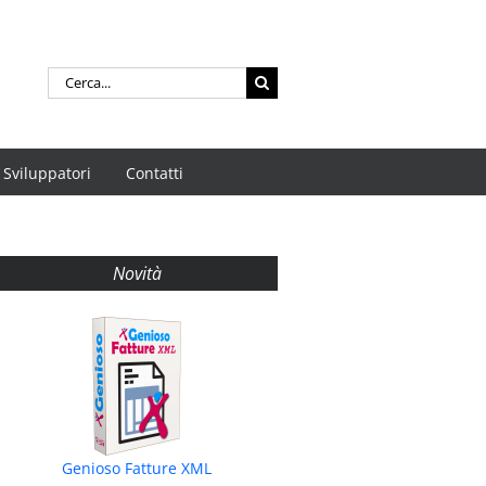
Cerca
per:
Sviluppatori
Contatti
Novità
Genioso Fatture XML