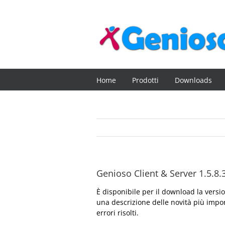
Salta
al
contenuto
Home
Prodotti
Downloads
Genioso Client & Server 1.5.8.
È disponibile per il download la vers
una descrizione delle novità più impor
errori risolti.