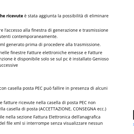
che ricevute
è stata aggiunta la possibilità di eliminare
re l’accesso alla finestra di generazione e trasmissione
ù utenti contemporaneamente.
 xml generato prima di procedere alla trasmissione.
elle finestre Fatture elettroniche emesse e Fatture
nzione è disponibile solo se sul pc è installato Genioso
uccessive
 con casella posta PEC può fallire in presenza di alcuni
le fatture ricevute nella casella di posta PEC non
della casella di posta (ACCETTAZIONE, CONSEGNA ecc.)
le nella sezione Fattura Elettronica dell’anagrafica
el file xml si interrompe senza visualizzare nessun