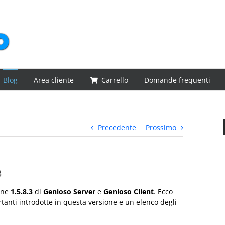
Blog
Area cliente
Carrello
Domande frequenti
Precedente
Prossimo
3
ione
1.5.8.3
di
Genioso Server
e
Genioso Client
. Ecco
tanti introdotte in questa versione e un elenco degli