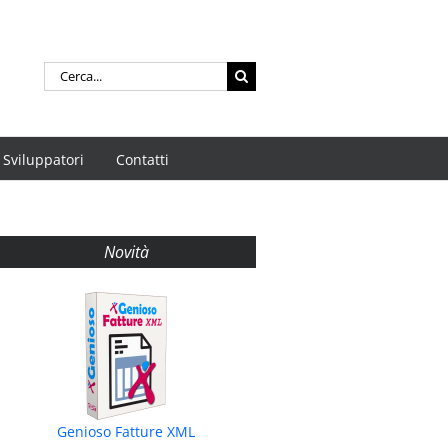
Cerca
per:
Sviluppatori
Contatti
Novità
Genioso Fatture XML