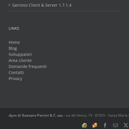
Genioso Client & Server 1.7.1.4
LINKS
Home
Blog
Sviluppatori
Area cliente
Domande frequenti
Contatti
Privacy
dpm di Gaetano Perrini & C. sas
-
via dei Vetrai, 19
-
81055
-
Santa Maria
Software
Spesometro
Facebook
Email