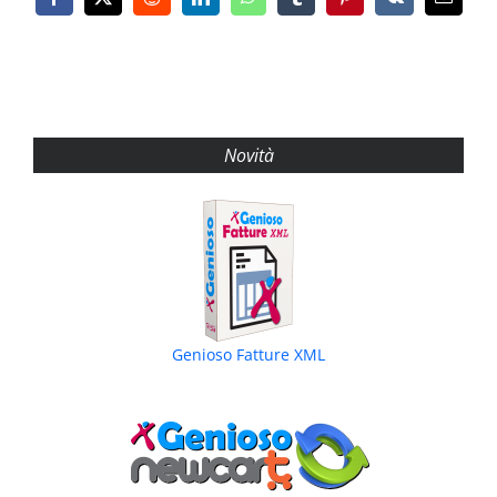
Facebook
X
Reddit
LinkedIn
WhatsApp
Tumblr
Pinterest
Vk
Email
Novità
Genioso Fatture XML