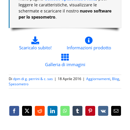
leggere le caratteristiche, visualizzare le
schermate e scaricare il nostro
nuovo software
per lo spesometro
.
Scaricalo subito!
Informazioni prodotto
Galleria di immagini
Di
dpm di g. perrini & c. sas
|
18 Aprile 2016
|
Aggiornamenti
,
Blog
,
Spesometro
Facebook
X
Reddit
LinkedIn
WhatsApp
Tumblr
Pinterest
Vk
Email