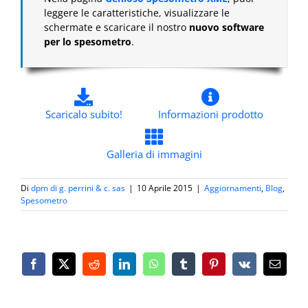
leggere le caratteristiche, visualizzare le
schermate e scaricare il nostro
nuovo software
per lo spesometro
.
Scaricalo subito!
Informazioni prodotto
Galleria di immagini
Di
dpm di g. perrini & c. sas
|
10 Aprile 2015
|
Aggiornamenti
,
Blog
,
Spesometro
Facebook
X
Reddit
LinkedIn
WhatsApp
Tumblr
Pinterest
Vk
Email