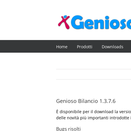
Salta
al
contenuto
Home
Prodotti
Downloads
Genioso Bilancio 1.3.7.6
È disponibile per il download la vers
delle novità più importanti introdotte 
Bugs risolti