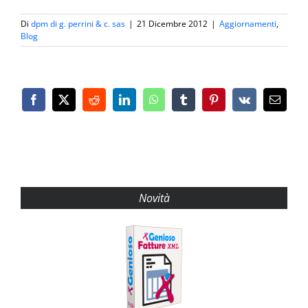
Di
dpm di g. perrini & c. sas
|
21 Dicembre 2012
|
Aggiornamenti
,
Blog
Facebook
X
Reddit
LinkedIn
WhatsApp
Tumblr
Pinterest
Vk
Email
Novità