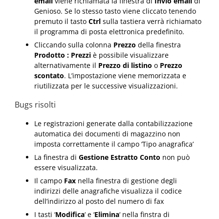
email
viene richiamata la finestra di
Invio email
di
Genioso. Se lo stesso tasto viene cliccato tenendo
premuto il tasto
Ctrl
sulla tastiera verrà richiamato
il programma di posta elettronica predefinito.
Cliccando sulla colonna
Prezzo
della finestra
Prodotto : Prezzi
è possibile visualizzare
alternativamente il
Prezzo di listino
o
Prezzo
scontato
. L’impostazione viene memorizzata e
riutilizzata per le successive visualizzazioni.
Bugs risolti
Le registrazioni generate dalla contabilizzazione
automatica dei documenti di magazzino non
imposta correttamente il campo ‘Tipo anagrafica’
La finestra di
Gestione Estratto Conto
non può
essere visualizzata.
Il campo
Fax
nella finestra di gestione degli
indirizzi delle anagrafiche visualizza il codice
dell’indirizzo al posto del numero di fax
I tasti ‘
Modifica
‘ e ‘
Elimina
‘ nella finstra di