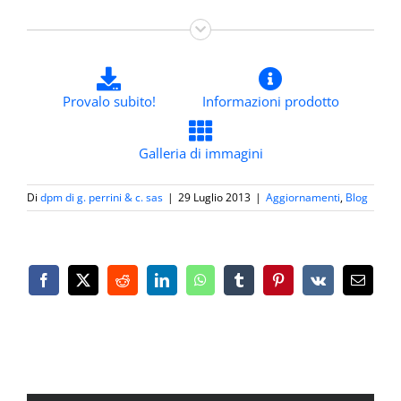
Provalo subito!
Informazioni prodotto
Galleria di immagini
Di
dpm di g. perrini & c. sas
|
29 Luglio 2013
|
Aggiornamenti
,
Blog
Facebook
X
Reddit
LinkedIn
WhatsApp
Tumblr
Pinterest
Vk
Email