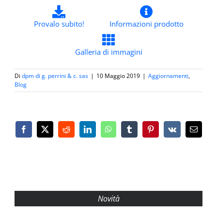
Provalo subito!
Informazioni prodotto
Galleria di immagini
Di
dpm di g. perrini & c. sas
|
10 Maggio 2019
|
Aggiornamenti
,
Blog
Facebook
X
Reddit
LinkedIn
WhatsApp
Tumblr
Pinterest
Vk
Email
Novità