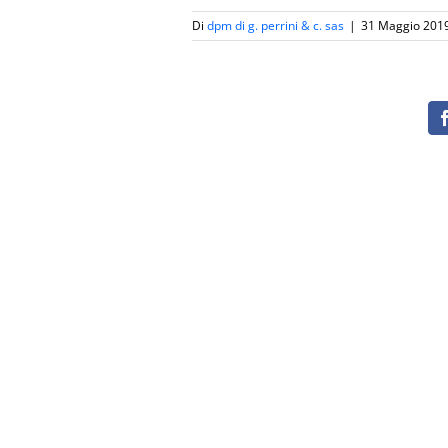
Di
dpm di g. perrini & c. sas
|
31 Maggio 201