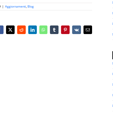
9
|
Aggiornamenti
,
Blog
Facebook
X
Reddit
LinkedIn
WhatsApp
Tumblr
Pinterest
Vk
Email