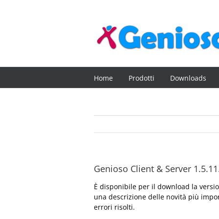
Salta
al
contenuto
Home
Prodotti
Downloads
Genioso Client & Server 1.5.11
È disponibile per il download la vers
una descrizione delle novità più impor
errori risolti.