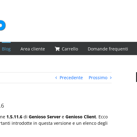
Blog
Area cliente
Carrello
Domande frequenti
Precedente
Prossimo
.6
ione
1.5.11.6
di
Genioso Server
e
Genioso Client
. Ecco
tanti introdotte in questa versione e un elenco degli