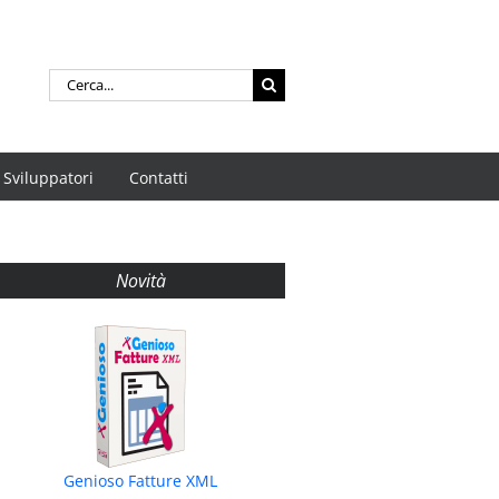
Cerca
per:
Sviluppatori
Contatti
Novità
Genioso Fatture XML