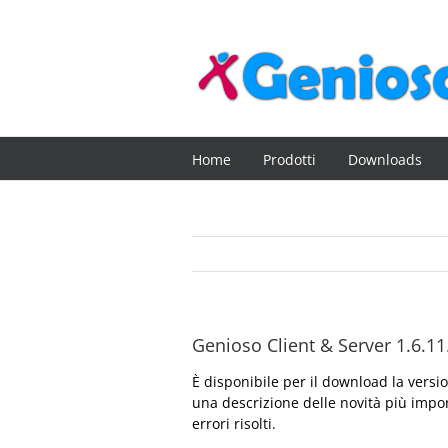
Salta
al
contenuto
Home
Prodotti
Downloads
Genioso Client & Server 1.6.11
È disponibile per il download la vers
una descrizione delle novità più impor
errori risolti.