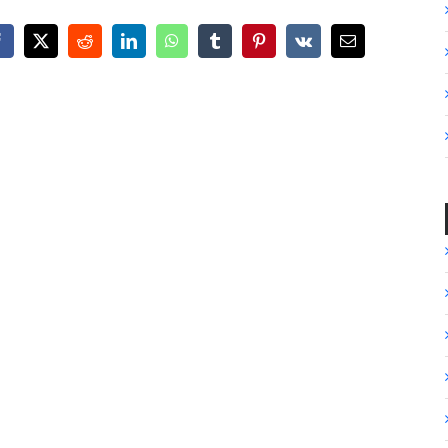
Facebook
X
Reddit
LinkedIn
WhatsApp
Tumblr
Pinterest
Vk
Email