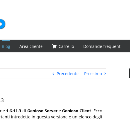
Blog
Area cliente
Carrello
Domande frequenti
Precedente
Prossimo
.3
ione
1.6.11.3
di
Genioso Server
e
Genioso Client
. Ecco
tanti introdotte in questa versione e un elenco degli