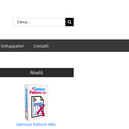
Cerca
per:
Sviluppatori
Contatti
Novità
Genioso Fatture XML