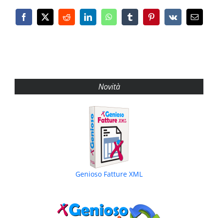
Facebook
X
Reddit
LinkedIn
WhatsApp
Tumblr
Pinterest
Vk
Email
Novità
Genioso Fatture XML