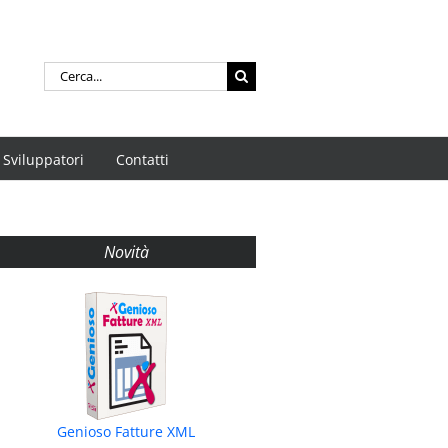
Cerca
per:
Sviluppatori
Contatti
Novità
Genioso Fatture XML