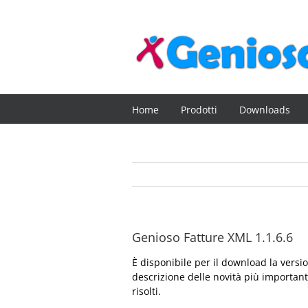
Salta
al
contenuto
Home
Prodotti
Downloads
Genioso Fatture XML 1.1.6.6
È disponibile per il download la vers
descrizione delle novità più important
risolti.