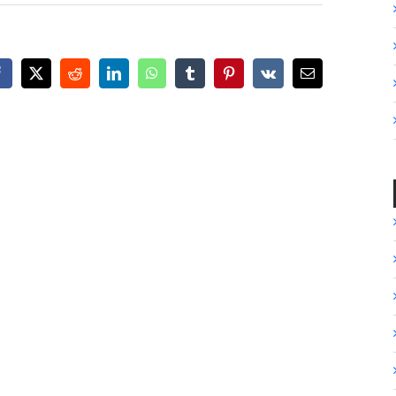
Facebook
X
Reddit
LinkedIn
WhatsApp
Tumblr
Pinterest
Vk
Email