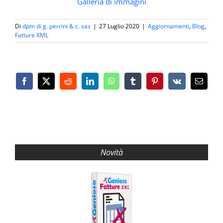
Galleria di immagini
Di
dpm di g. perrini & c. sas
|
27 Luglio 2020
|
Aggiornamenti
,
Blog
,
Fatture XML
Facebook
X
Reddit
LinkedIn
WhatsApp
Tumblr
Pinterest
Vk
Email
Novità