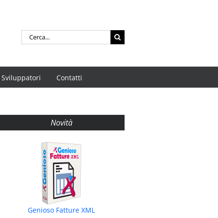
Cerca
per:
Sviluppatori
Contatti
Novità
Genioso Fatture XML