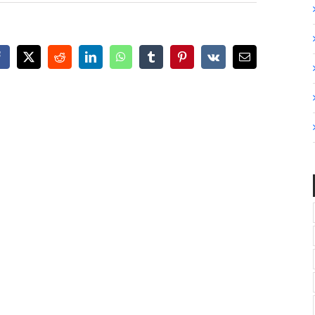
Facebook
X
Reddit
LinkedIn
WhatsApp
Tumblr
Pinterest
Vk
Email