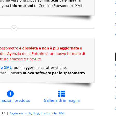
ultima versione clicca sul link
Scarica e installa
pagina
Informazioni
di Genioso Spesometro XML.
 Spesometro
è obsoleta e non è più aggiornata
a
dell'Agenzia delle Entrate di un nuovo formato di
atture emesse e ricevute.
ro XML
, puoi leggere le caratteristiche,
care il nostro
nuovo software per lo spesometro
.
rmazioni prodotto
Galleria di immagini
2017
|
Aggiornamenti
,
Blog
,
Spesometro XML