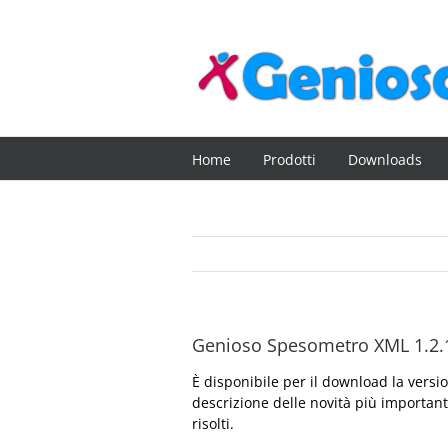
Salta
al
contenuto
Home
Prodotti
Downloads
Genioso Spesometro XML 1.2.
È disponibile per il download la vers
descrizione delle novità più important
risolti.