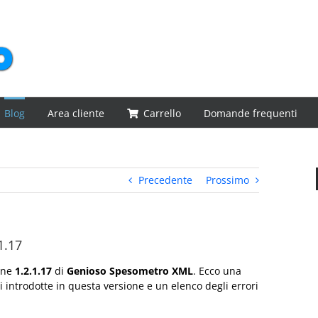
Blog
Area cliente
Carrello
Domande frequenti
Precedente
Prossimo
1.17
ione
1.2.1.17
di
Genioso Spesometro XML
. Ecco una
i introdotte in questa versione e un elenco degli errori