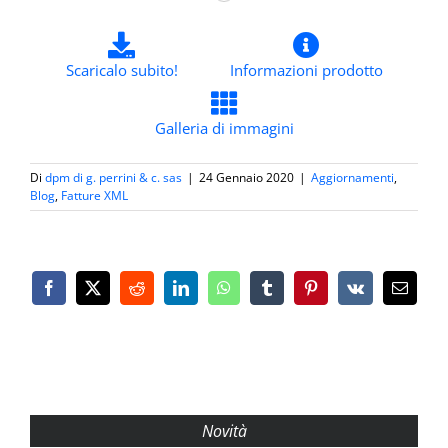
Scaricalo subito!
Informazioni prodotto
Galleria di immagini
Di
dpm di g. perrini & c. sas
|
24 Gennaio 2020
|
Aggiornamenti
,
Blog
,
Fatture XML
Facebook
X
Reddit
LinkedIn
WhatsApp
Tumblr
Pinterest
Vk
Email
Novità